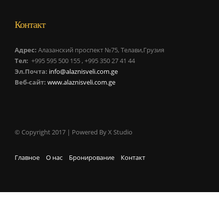
Контакт
Адрес:
Алазанский проспект №75, Телави,Грузия
Тел:
+995 595 500 155 , +995 350 27 41 44
Эл.Почта:
info@alaznisveli.com.ge
Веб-сайт:
www.alaznisveli.com.ge
© Copyright 2017 | Powered By X Studio
Главное
О нас
Бронирование
Контакт